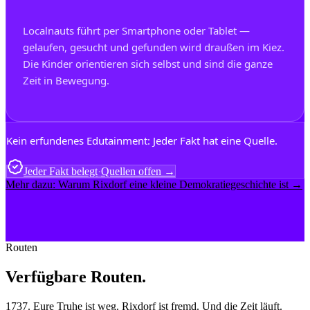
Localnauts führt per Smartphone oder Tablet —
gelaufen, gesucht und gefunden wird draußen im Kiez.
Die Kinder orientieren sich selbst und sind die ganze
Zeit in Bewegung.
Kein erfundenes Edutainment: Jeder Fakt hat eine Quelle.
Jeder Fakt belegt
·
Quellen offen →
Mehr dazu: Warum Rixdorf eine kleine Demokratiegeschichte ist →
Routen
Verfügbare Routen.
1737. Eure Truhe ist weg. Rixdorf ist fremd. Und die Zeit läuft.