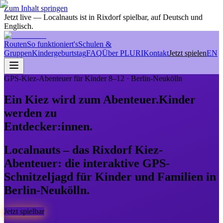
Zum Inhalt springen
Jetzt live
— Localnauts ist in Rixdorf spielbar, auf Deutsch und
Englisch.
Routen
So funktioniert's
Schulen &
Gruppen
Kindergeburtstag
FAQ
Über PLURI
Kontakt
Jetzt spielen
EN
GPS-Kiez-Abenteuer für Kinder 8–12 · Berlin-Neukölln
Ein Kiez wird zum Abenteuer.
Kinder
werden zu
Entdecker:innen.
Localnauts – das Rixdorf Kiez-
Abenteuer: die interaktive GPS-
Schnitzeljagd für Kinder und Familien in
Berlin-Neukölln.
Jetzt spielbar