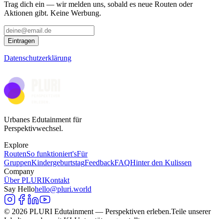
Trag dich ein — wir melden uns, sobald es neue Routen oder
Aktionen gibt. Keine Werbung.
Eintragen
Datenschutzerklärung
Urbanes Edutainment für
Perspektivwechsel.
Explore
Routen
So funktioniert's
Für
Gruppen
Kindergeburtstag
Feedback
FAQ
Hinter den Kulissen
Company
Über PLURI
Kontakt
Say Hello
hello@pluri.world
©
2026
PLURI Edutainment —
Perspektiven erleben.
Teile unserer