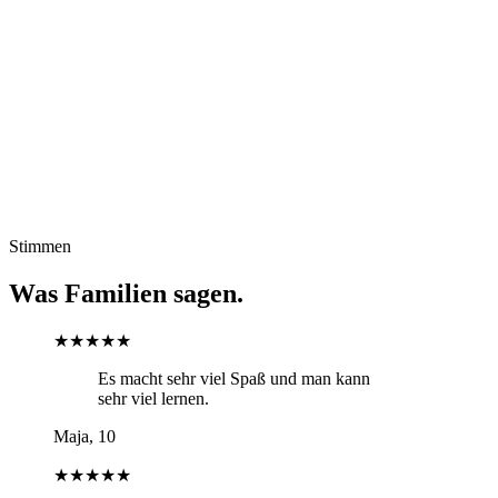
als Geschenk
Das Geschenk, über das noch Monate gesprochen
wird.
Sofort per E-Mail verschickt
Kein App-Download nötig
Spielcode einlösen & loslaufen
Gültig bis zur Aktivierung
Stimmen
Als Geschenk kaufen
Was Familien sagen.
★★★★★
Es macht sehr viel Spaß und man kann
sehr viel lernen.
Maja, 10
★★★★★