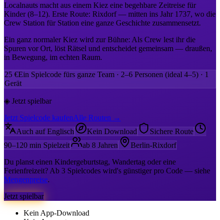
Localnauts macht aus einem Kiez eine begehbare Zeitreise für
Kinder (8–12). Erste Route: Rixdorf — mitten ins Jahr 1737, wo die
Crew Station für Station eine ganze Geschichte zusammensetzt.
Ein ganz normaler Kiez wird zur Bühne: Als Crew lest ihr die
Spuren vor Ort, löst Rätsel und entscheidet gemeinsam — draußen,
in Bewegung, im echten Raum.
25 €
Ein Spielcode fürs ganze Team · 2–6 Personen (ideal 4–5) · 1
Gerät
◈ Jetzt spielbar
Jetzt Spielcode kaufen
Alle Routen
→
Auch auf Englisch
Kein Download
Sichere Route
90–120 min Spielzeit
ab 8 Jahren
Berlin-Rixdorf
Du planst einen Kindergeburtstag, Wandertag oder eine
Ferienfreizeit? Ab 3 Spielcodes wird's günstiger pro Code — siehe
Mengenpreise
.
Jetzt spielbar
Kein App-Download